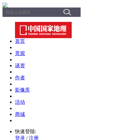
首页
景观
谈资
作者
影像库
活动
商城
快速登陆:
登录
/
注册