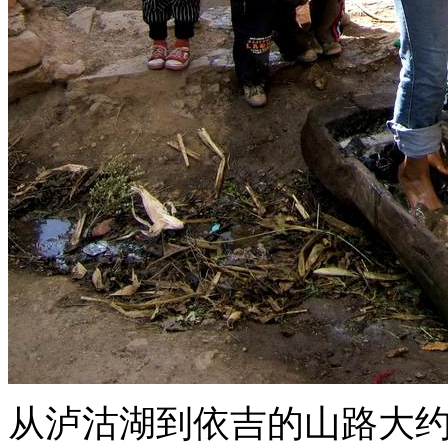
从泸沽湖到依吉的山路大约