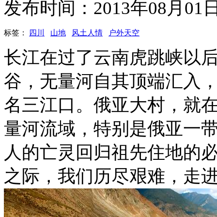
发布时间：2013年08月0
标签：
四川
山地
风土人情
户外天空
长江在过了云南虎跳峡以后
谷，无量河自其顶端汇入
名三江口。俄亚大村，就
量河流域，特别是俄亚一
人的亡灵回归祖先住地的必
之际，我们历尽艰难，走