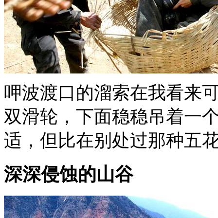
呷波渡口的溜索在我看来可
双滑轮，下面稳稳吊着一
适，但比在别处过那种五
深深侵蚀的山谷