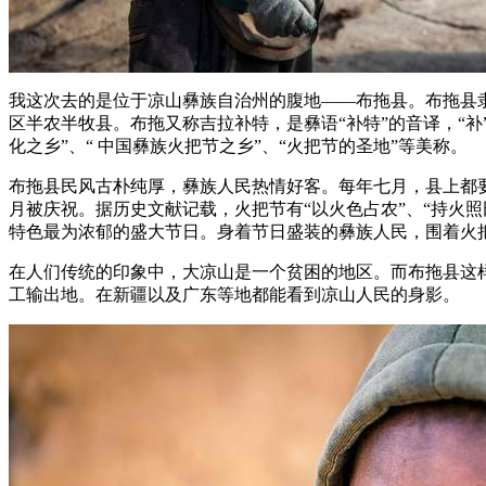
我这次去的是位于凉山彝族自治州的腹地——布拖县。布拖县隶
区半农半牧县。布拖又称吉拉补特，是彝语“补特”的音译，“补
化之乡”、“ 中国彝族火把节之乡”、“火把节的圣地”等美称。
布拖县民风古朴纯厚，彝族人民热情好客。每年七月，县上都
月被庆祝。据历史文献记载，火把节有“以火色占农”、“持火
特色最为浓郁的盛大节日。身着节日盛装的彝族人民，围着火
在人们传统的印象中，大凉山是一个贫困的地区。而布拖县这
工输出地。在新疆以及广东等地都能看到凉山人民的身影。