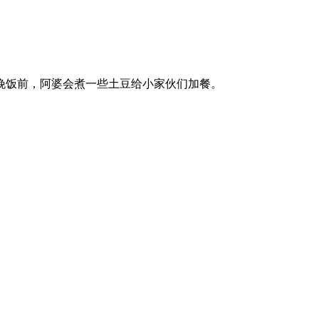
晚饭前，阿婆会煮一些土豆给小家伙们加餐。