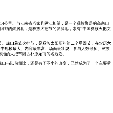
14公里。与云南省巧家县隔江相望，是一个彝族聚居的高寒山
彝族阿都的聚居县，是彝族火把节的发源地，素有“中国彝族火把文
节。凉山彝族火把节，是彝族太阳历的第二个星回节，在农历六
节日中规模最大、内容最丰富、场面最壮观、参与人数最多、民族
布拖的火把节因古朴原始而闻名遐迩。
凉山与以前相比，还是有了不小的改变，已然成为了一个主要劳