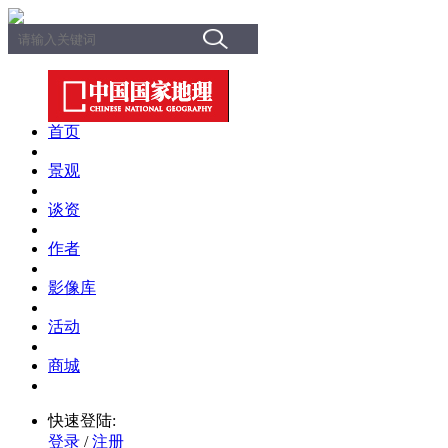
首页
景观
谈资
作者
影像库
活动
商城
快速登陆:
登录
/
注册