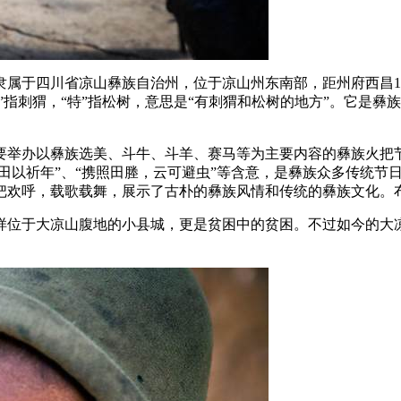
属于四川省凉山彝族自治州，位于凉山州东南部，距州府西昌1
”指刺猬，“特”指松树，意思是“有刺猬和松树的地方”。它是
要举办以彝族选美、斗牛、斗羊、赛马等为主要内容的彝族火把
照田以祈年”、“携照田塍，云可避虫”等含意，是彝族众多传统
把欢呼，载歌载舞，展示了古朴的彝族风情和传统的彝族文化。
样位于大凉山腹地的小县城，更是贫困中的贫困。不过如今的大