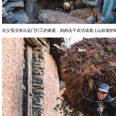
在父母没有出远门打工的家庭，妈妈去干农活或者上山砍柴的