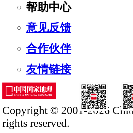
帮助中心
意见反馈
合作伙伴
友情链接
Copyright © 2001-2026 Chine
订阅号
服
rights reserved.