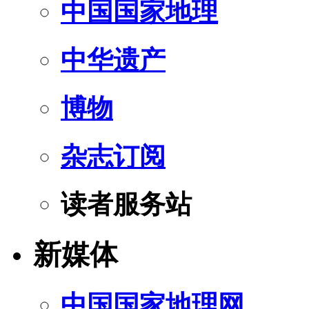
中国国家地理
中华遗产
博物
杂志订阅
读者服务站
新媒体
中国国家地理网