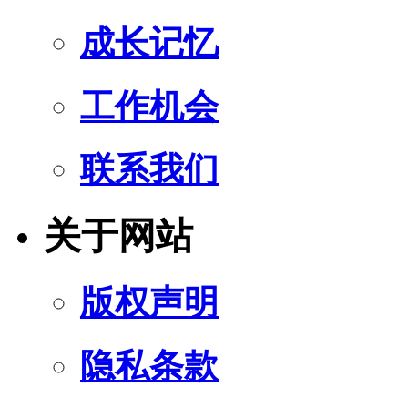
成长记忆
工作机会
联系我们
关于网站
版权声明
隐私条款