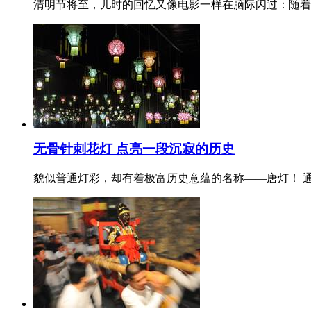
清明节将至，儿时的回忆又像电影一样在脑际闪过：随着
无骨针刺花灯 点亮一段沉寂的历史
貌似普通灯彩，却有着极富历史意蕴的名称——唐灯！ 