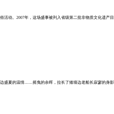
俗活动。2007年，这场盛事被列入省级第二批非物质文化遗产
边盛夏的温情……摇曳的余晖，拉长了矮墙边老船长寂寥的身影