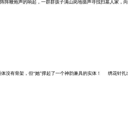
阵阵鞭炮声的响起，一群群孩子满山岗地循声寻找扫墓人家，向
通体没有骨架，但“她”撑起了一个神韵兼具的实体！ 绣花针扎