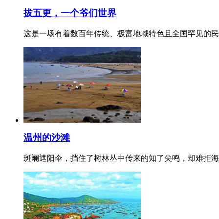
拔五更，一个爷们世界
这是一场有着数百年传统、极富地域特色且全国罕见的民
温州的沙滩
斑斓遮阳伞，挡住了树林丛中传来的知了尖鸣，却难拒海