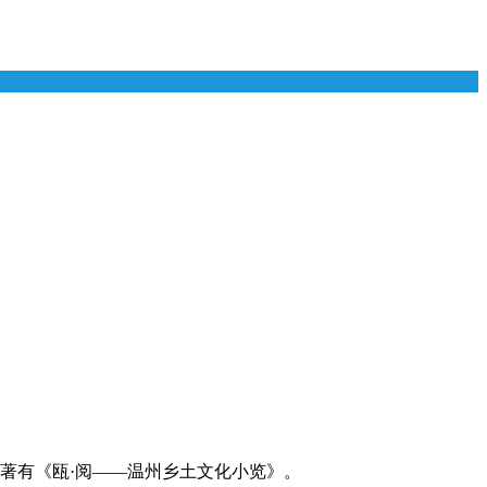
著有《瓯·阅——温州乡土文化小览》。