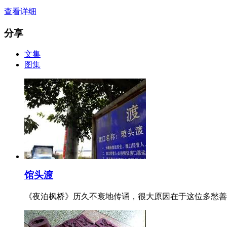
查看详细
分享
文集
图集
馆头渡
《夜泊枫桥》历久不衰地传诵，很大原因在于这位多愁善