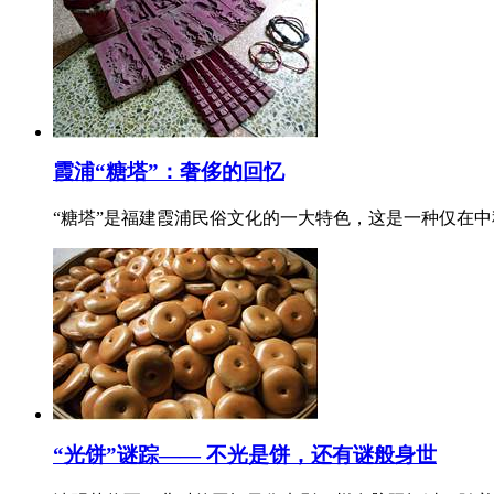
霞浦“糖塔”：奢侈的回忆
“糖塔”是福建霞浦民俗文化的一大特色，这是一种仅在中
“光饼”谜踪—— 不光是饼，还有谜般身世