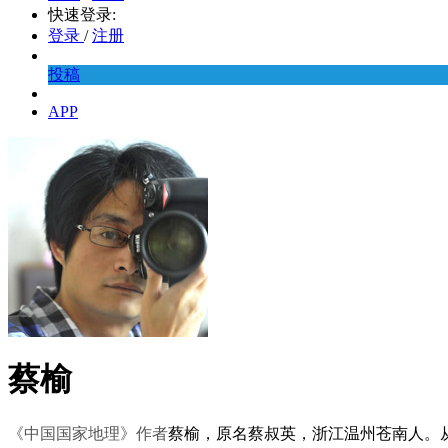
快速登录:
登录
/
注册
投稿
APP
蔡榆
《中国国家地理》作者
蔡榆，原名蔡叔英，浙江温州苍南人。从