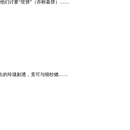
他们讨要“坟饼”（亦称墓饼）……
出的玲珑剔透，竟可与细纱媲……