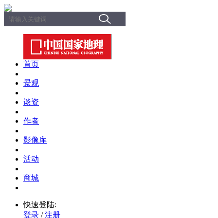
首页
景观
谈资
作者
影像库
活动
商城
快速登陆:
登录
/
注册