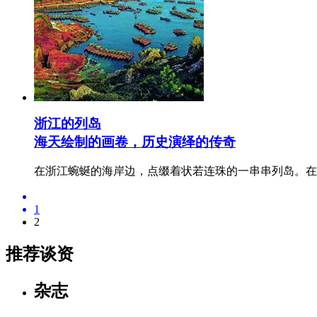
浙江的列岛
海天绘制的画卷，历史演绎的传奇
在浙江蜿蜒的海岸边，点缀着状若连珠的一串串列岛。在
1
2
推荐谈资
杂志