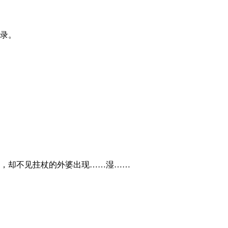
目录。
，却不见拄杖的外婆出现……湿……