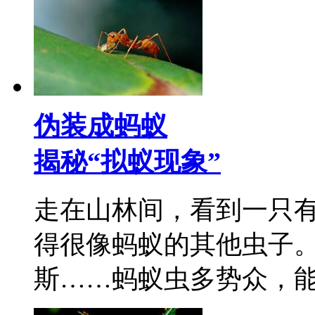
伪装成蚂蚁
揭秘“拟蚁现象”
走在山林间，看到一只
得很像蚂蚁的其他虫子
斯……蚂蚁虫多势众，