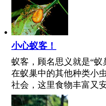
小心蚁客！
蚁客，顾名思义就是“蚁
在蚁巢中的其他种类小
社会，这里食物丰富又