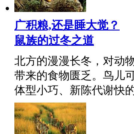
广积粮,还是睡大觉？
鼠族的过冬之道
北方的漫漫长冬，对动
带来的食物匮乏。鸟儿
体型小巧、新陈代谢快