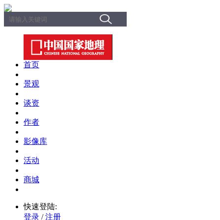
首页
景观
谈资
作者
影像库
活动
商城
快速登陆:
登录
/
注册