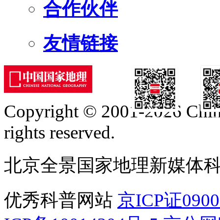
合作伙伴
友情链接
Copyright © 2001-2026 Chine
订阅号
服
rights reserved.
北京全景国家地理新媒体
优秀科普网站
京ICP证090