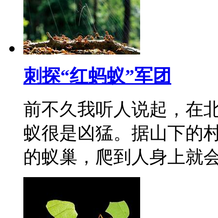
刺探“红蚂蚁”军团
前不久我听人说起，在
蚁很是凶猛。据山下的村
的蚁巢，爬到人身上就