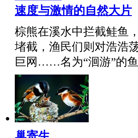
速度与激情的自然大片
棕熊在溪水中拦截鲑鱼
堵截，渔民们则对浩浩
巨网……名为“洄游”的
巢寄生