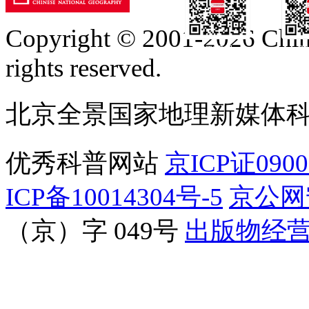
Copyright © 2001-2026 Chine
订阅号
服
rights reserved.
北京全景国家地理新媒体
优秀科普网站
京ICP证090
ICP备10014304号-5
京公网安
（京）字 049号
出版物经