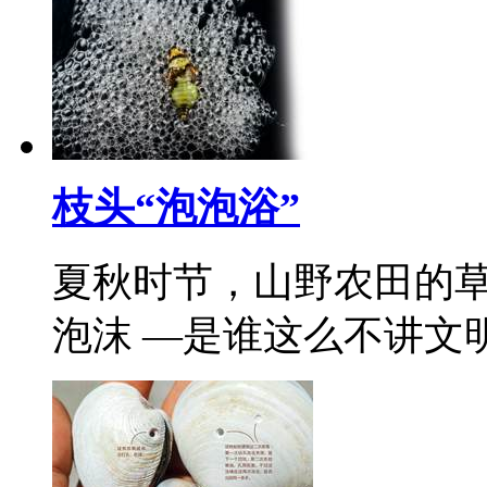
枝头“泡泡浴”
夏秋时节，山野农田的草
泡沫 —是谁这么不讲文