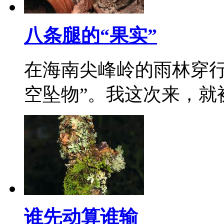
八条腿的“果实”
在海南尖峰岭的雨林穿行
空坠物”。我这次来，就
谁先动算谁输