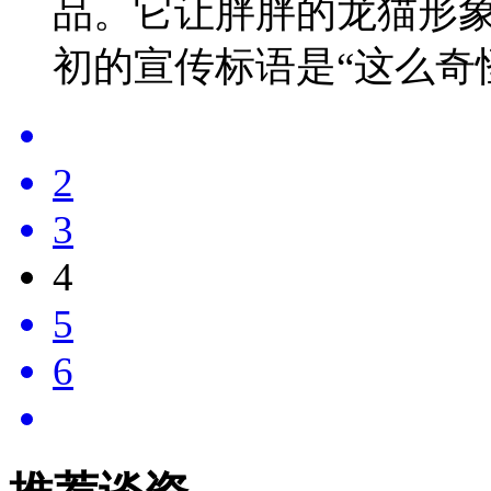
品。它让胖胖的龙猫形
初的宣传标语是“这么奇
2
3
4
5
6