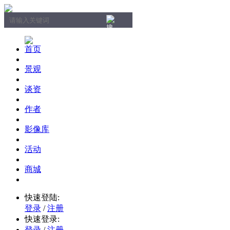
首页
景观
谈资
作者
影像库
活动
商城
快速登陆:
登录
/
注册
快速登录:
登录
/
注册