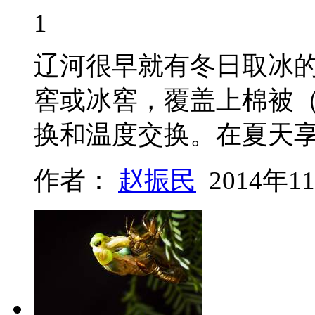
1
辽河很早就有冬日取冰的
窖或冰窖，覆盖上棉被
换和温度交换。在夏天
作者：
赵振民
2014年1