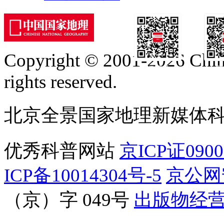
Copyright © 2001-2026 Chine
订阅号
服
rights reserved.
北京全景国家地理新媒体
优秀科普网站
京ICP证090
ICP备10014304号-5
京公网安
（京）字 049号
出版物经