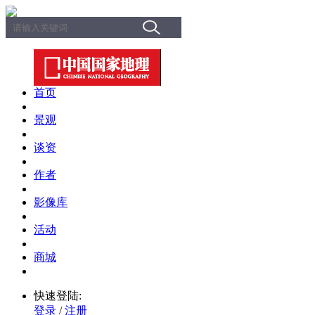
首页
景观
谈资
作者
影像库
活动
商城
快速登陆:
登录
/
注册