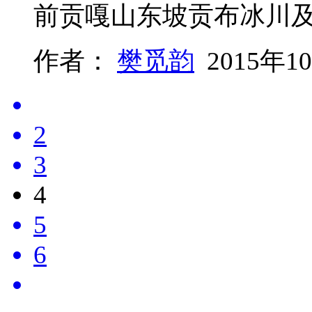
前贡嘎山东坡贡布冰川
作者：
樊觅韵
2015年1
2
3
4
5
6