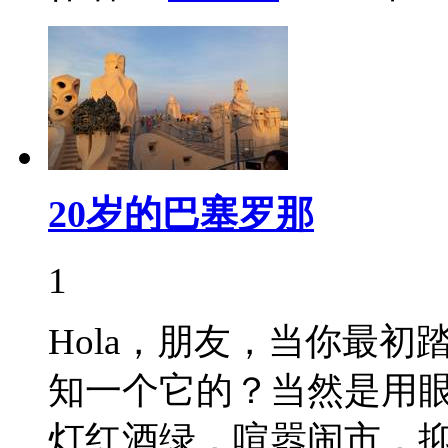
20岁的巴塞罗那
1
Hola，朋友，当你最
知一个它的？当然是用
灯红酒绿，喧嚣闹市，抑