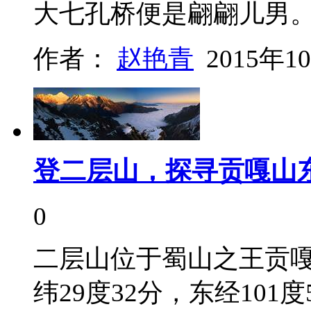
大七孔桥便是翩翩儿男
作者：
赵艳青
2015年1
登二层山，探寻贡嘎山
0
二层山位于蜀山之王贡
纬29度32分，东经101