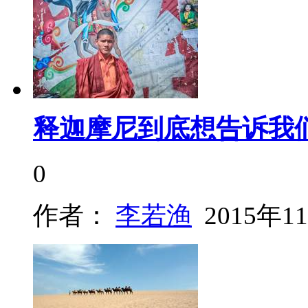
释迦摩尼到底想告诉我
0
作者：
李若渔
2015年1