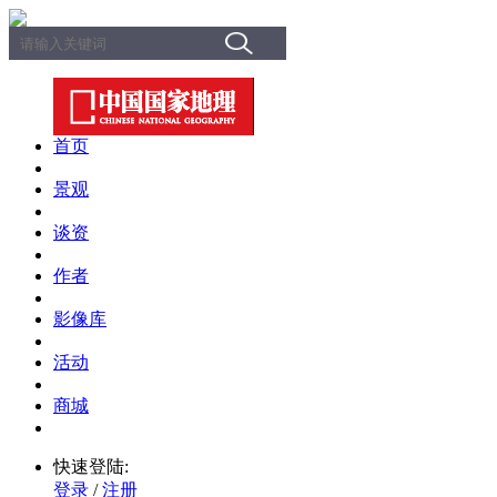
首页
景观
谈资
作者
影像库
活动
商城
快速登陆:
登录
/
注册