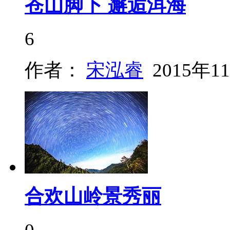
苍山脚下 邂逅洱海
6
作者：
宋泓睿
2015年1
合欢山岭景秀丽