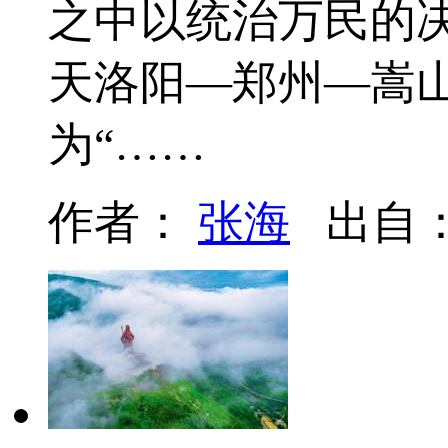
之中以统治万民的决
天洛阳—郑州—嵩
为“……
作者：
张海
出自