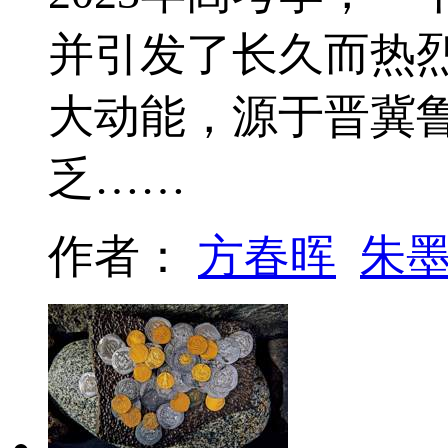
并引发了长久而热
大动能，源于晋冀鲁
乏……
作者：
方春晖
朱