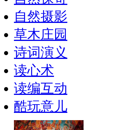
自然摄影
草木庄园
诗词演义
读心术
读编互动
酷玩意儿