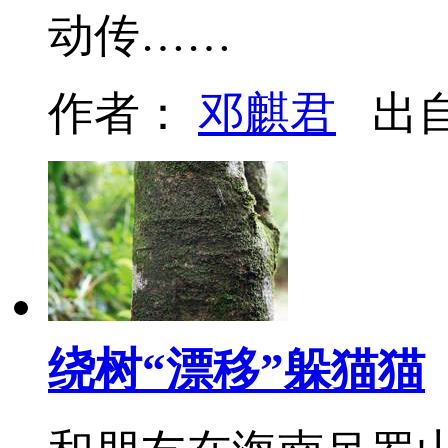
动传……
作者：
邓麒君
出
绕树“漂移”躲猫猫