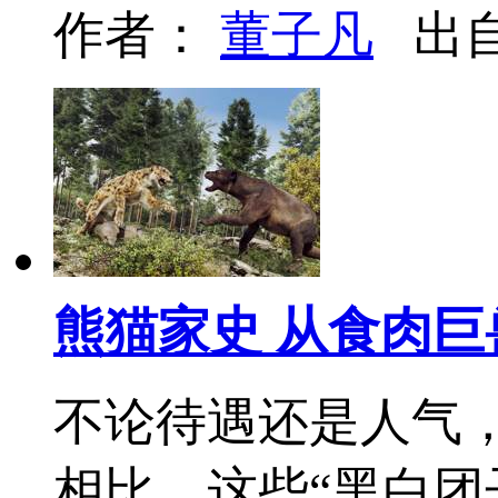
作者：
董子凡
出
熊猫家史 从食肉巨
不论待遇还是人气
相比。这些“黑白团