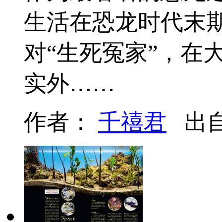
生活在恐龙时代末
对“生死冤家”，在
实外……
作者：
千禧君
出