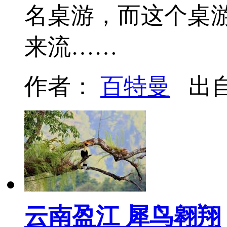
名桌游，而这个桌
来流……
作者：
百特曼
出
云南盈江 犀鸟翱翔