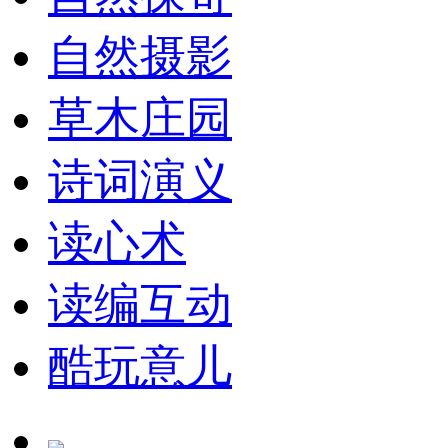
自然摄影
草木庄园
诗词演义
读心术
读编互动
酷玩意儿