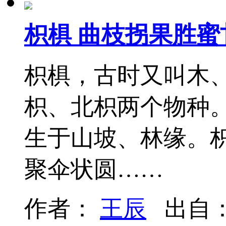
枳椇 曲枝拐果胜蜜
枳椇，古时又叫木
枳、北枳两个物种
生于山坡、林缘。
聚伞状圆……
作者：
王辰
出自