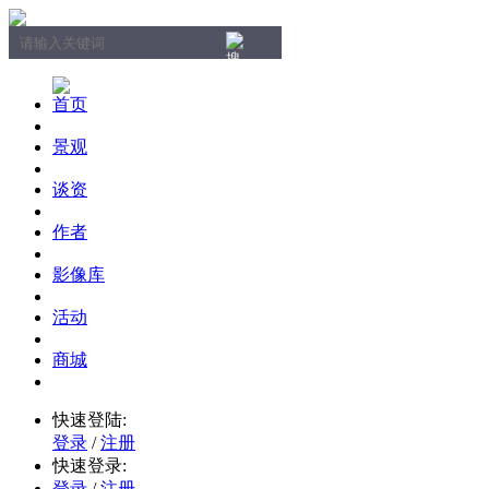
首页
景观
谈资
作者
影像库
活动
商城
快速登陆:
登录
/
注册
快速登录:
登录
/
注册