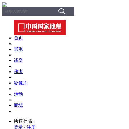
首页
景观
谈资
作者
影像库
活动
商城
快速登陆:
登录
/
注册