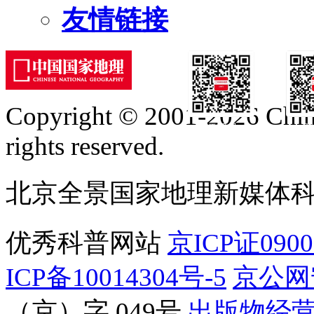
友情链接
Copyright © 2001-2026 Chine
订阅号
服
rights reserved.
北京全景国家地理新媒体
优秀科普网站
京ICP证090
ICP备10014304号-5
京公网安
（京）字 049号
出版物经