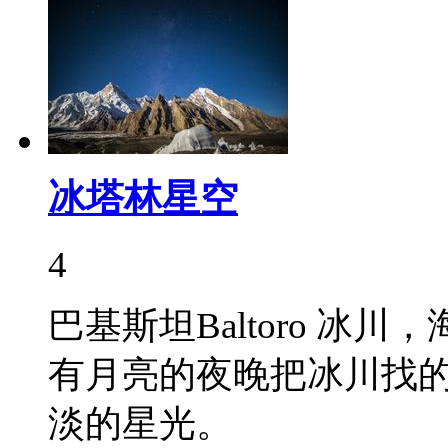
冰塔林星空
4
巴基斯坦Baltoro 冰
有月亮的夜晚把冰川找
淡的星光。