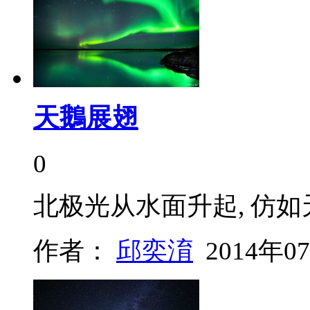
天鵝展翅
0
北极光从水面升起, 仿如
作者：
邱奕淯
2014年0