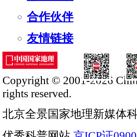
合作伙伴
友情链接
Copyright © 2001-2026 Chine
订阅号
服
rights reserved.
北京全景国家地理新媒体
优秀科普网站
京ICP证090