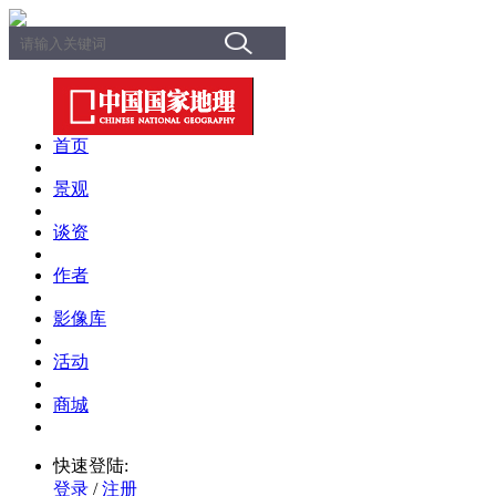
首页
景观
谈资
作者
影像库
活动
商城
快速登陆:
登录
/
注册