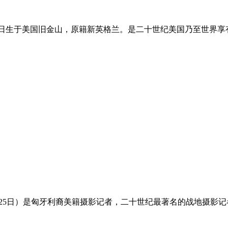
，1902年2月20日生于美国旧金山，原籍新英格兰。是二十世纪美国乃
1954年5月25日）是匈牙利裔美籍摄影记者，二十世纪最著名的战地摄影