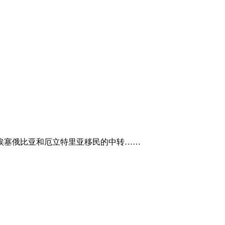
、埃塞俄比亚和厄立特里亚移民的中转……