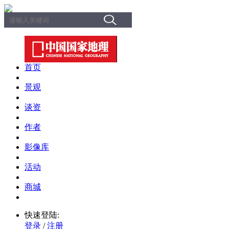
首页
景观
谈资
作者
影像库
活动
商城
快速登陆:
登录
/
注册