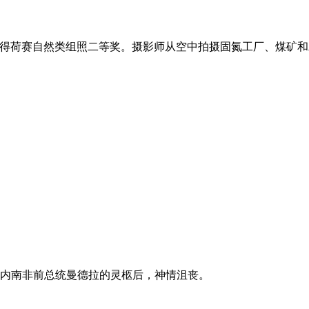
毒的美丽》获得荷赛自然类组照二等奖。摄影师从空中拍摄固氮工厂、煤
大厦内南非前总统曼德拉的灵柩后，神情沮丧。