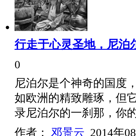
行走于心灵圣地，尼泊
0
尼泊尔是个神奇的国度
如欧洲的精致雕琢，但
录尼泊尔的一刹那，你
作者：
邓景云
2014年0