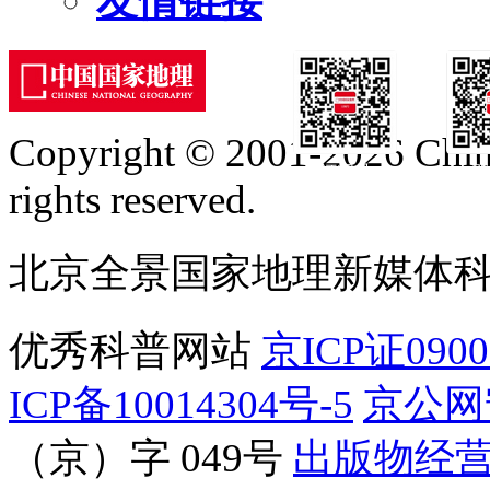
友情链接
Copyright © 2001-2026 Chine
订阅号
服
rights reserved.
北京全景国家地理新媒体
优秀科普网站
京ICP证090
ICP备10014304号-5
京公网安
（京）字 049号
出版物经