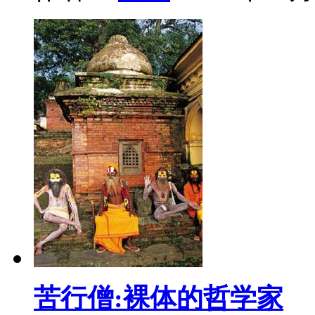
苦行僧:裸体的哲学家