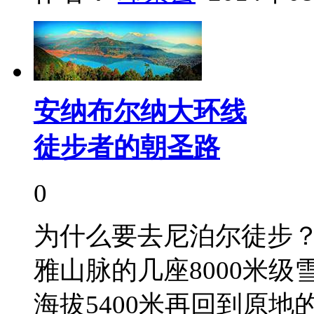
安纳布尔纳大环线
徒步者的朝圣路
0
为什么要去尼泊尔徒步
雅山脉的几座8000米级
海拔5400米再回到原