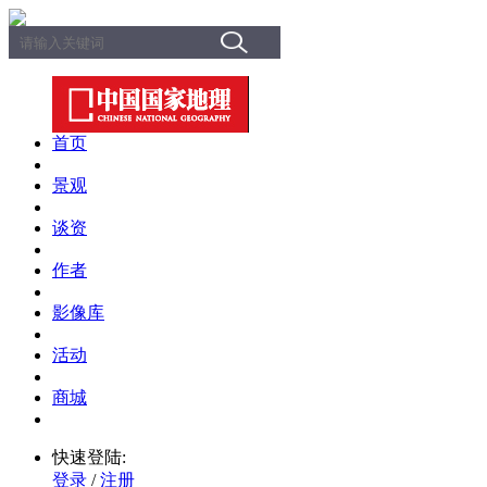
首页
景观
谈资
作者
影像库
活动
商城
快速登陆:
登录
/
注册