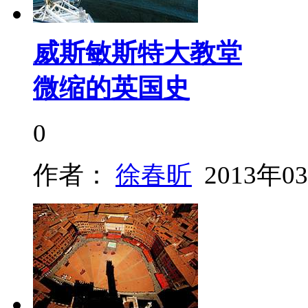
威斯敏斯特大教堂
微缩的英国史
0
作者：
徐春昕
2013年0