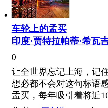
车轮上的孟买
印度·贾特拉帕蒂·希瓦
0
让全世界忘记上海，记住
想必都不会对这句标语
孟买，每年吸引着将近1