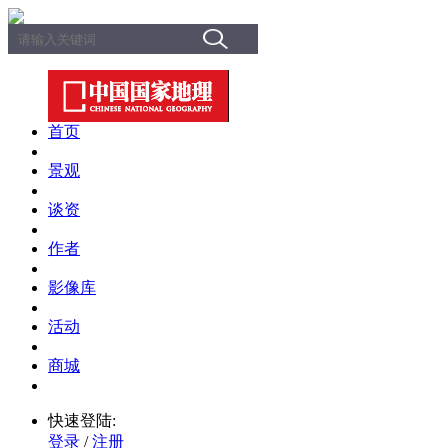
首页
景观
谈资
作者
影像库
活动
商城
快速登陆:
登录
/
注册