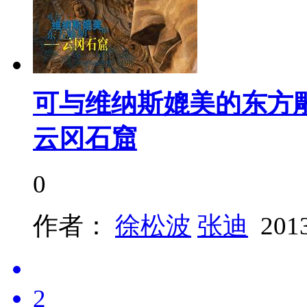
可与维纳斯媲美的东方
云冈石窟
0
作者：
徐松波
张迪
201
2