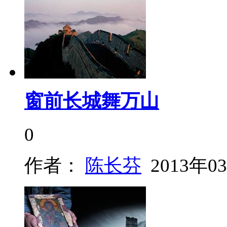
窗前长城舞万山
0
作者：
陈长芬
2013年0