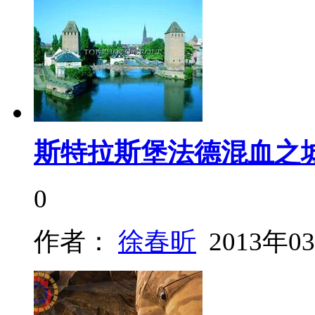
斯特拉斯堡法德混血之
0
作者：
徐春昕
2013年0