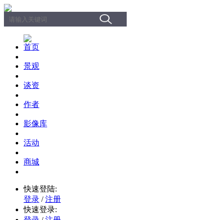
首页
景观
谈资
作者
影像库
活动
商城
快速登陆:
登录
/
注册
快速登录:
登录
/
注册