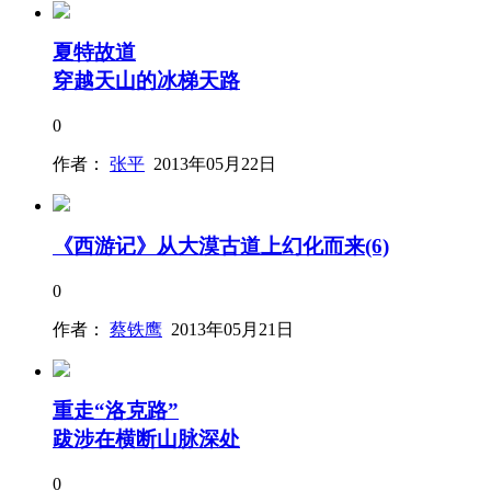
夏特故道
穿越天山的冰梯天路
0
作者：
张平
2013年05月22日
《西游记》从大漠古道上幻化而来(6)
0
作者：
蔡铁鹰
2013年05月21日
重走“洛克路”
跋涉在横断山脉深处
0