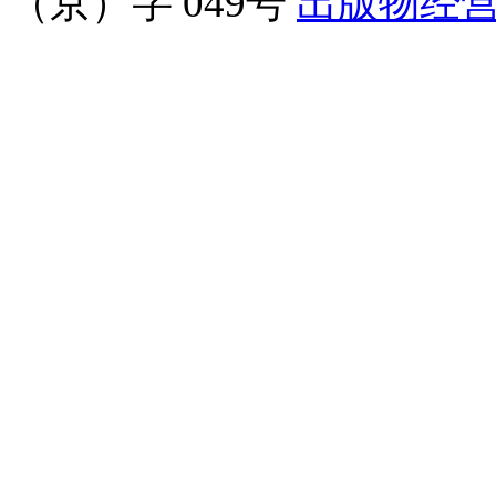
（京）字 049号
出版物经