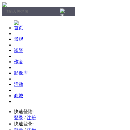
首页
景观
谈资
作者
影像库
活动
商城
快速登陆:
登录
/
注册
快速登录:
登录
/
注册