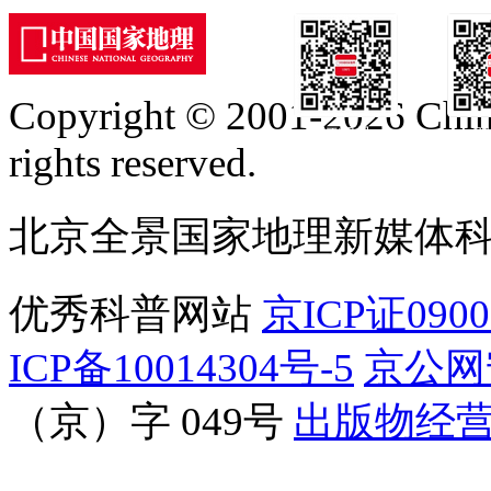
Copyright © 2001-2026 Chine
订阅号
服
rights reserved.
北京全景国家地理新媒体
优秀科普网站
京ICP证090
ICP备10014304号-5
京公网安
（京）字 049号
出版物经