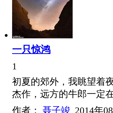
一只惊鸿
1
初夏的郊外，我眺望着
杰作，远方的牛郎一定
作者：
聂子竣
2014年0