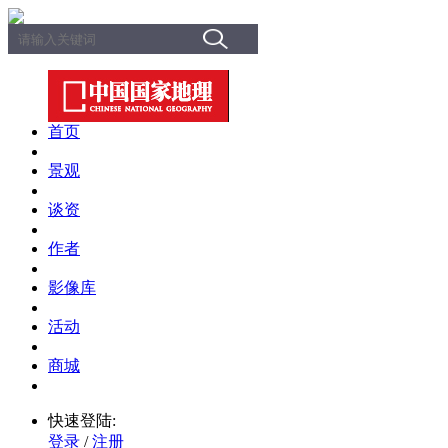
首页
景观
谈资
作者
影像库
活动
商城
快速登陆:
登录
/
注册