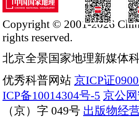
Copyright © 2001-2026 Chine
订阅号
服
rights reserved.
北京全景国家地理新媒体
优秀科普网站
京ICP证090
ICP备10014304号-5
京公网安
（京）字 049号
出版物经