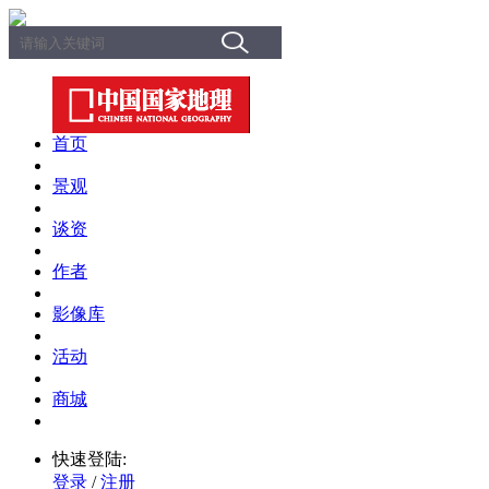
首页
景观
谈资
作者
影像库
活动
商城
快速登陆:
登录
/
注册