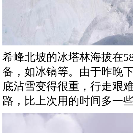
希峰北坡的冰塔林海拔在5
备，如冰镐等。由于昨晚
底沾雪变得很重，行走艰难
路，比上次用的时间多一