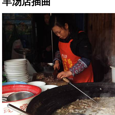
羊汤店插曲