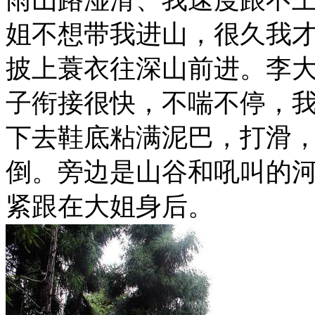
姐不想带我进山，很久我才
披上蓑衣往深山前进。李
子衔接很快，不喘不停，
下去鞋底粘满泥巴，打滑
倒。旁边是山谷和吼叫的
紧跟在大姐身后。