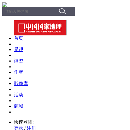
首页
景观
谈资
作者
影像库
活动
商城
快速登陆:
登录
/
注册