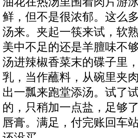
油花在热汤里围着肉片游
鲜，但不是很浓郁。这么
汤来。夹起一筷来试，软
美中不足的还是羊膻味不
汤进辣椒香菜末的碟子里
乳，当作蘸料，从碗里夹
出一瓢来跑堂添汤。试了
的，只稍加一点盐，足够
唇膏。满足，付完账回车
还没买。