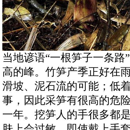
当地谚语“一根笋子一条路
高的峰。竹笋产季正好在
滑坡、泥石流的可能；低
事，因此采笋有很高的危
一年。挖笋人的手很多都
肤上会过敏，即使戴上手