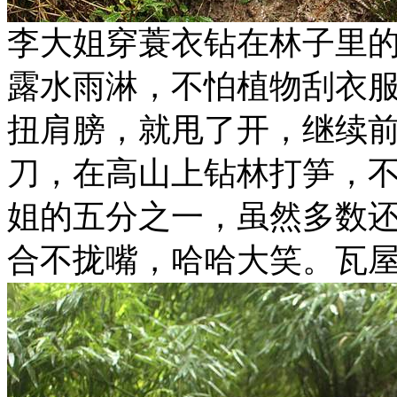
李大姐穿蓑衣钻在林子里
露水雨淋，不怕植物刮衣
扭肩膀，就甩了开，继续
刀，在高山上钻林打笋，
姐的五分之一，虽然多数
合不拢嘴，哈哈大笑。瓦