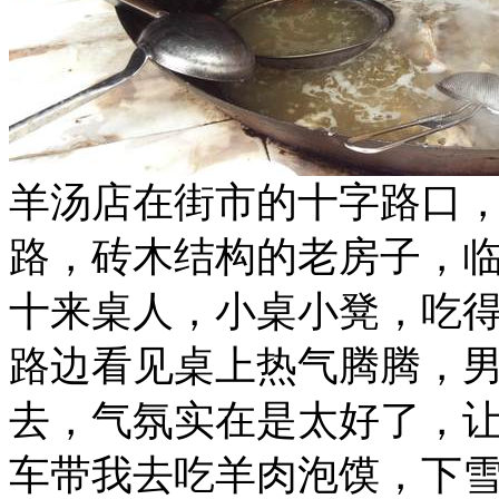
羊汤店在街市的十字路口
路，砖木结构的老房子，
十来桌人，小桌小凳，吃
路边看见桌上热气腾腾，
去，气氛实在是太好了，
车带我去吃羊肉泡馍，下