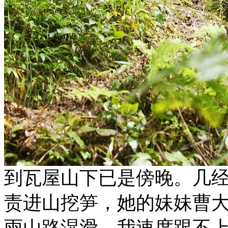
到瓦屋山下已是傍晚。几
责进山挖笋，她的妹妹曹
雨山路湿滑、我速度跟不