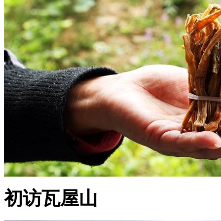
初访瓦屋山