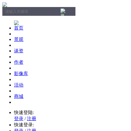
首页
景观
谈资
作者
影像库
活动
商城
快速登陆:
登录
/
注册
快速登录:
登录
/
注册