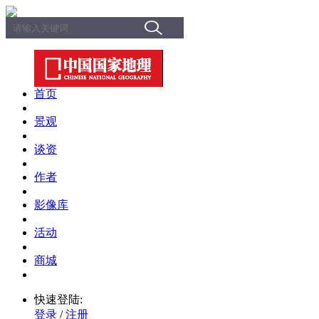
首页
景观
谈资
作者
影像库
活动
商城
快速登陆:
登录
/
注册