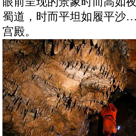
眼前呈现的景象时而高如
蜀道，时而平坦如履平沙
宫殿。