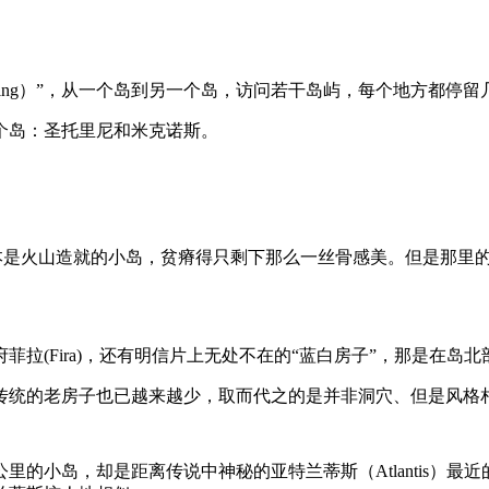
opping）”，从一个岛到另一个岛，访问若干岛屿，每个地方都
个岛：圣托里尼和米克诺斯。
琴海上，原本是火山造就的小岛，贫瘠得只剩下那么一丝骨感美。但是
(Fira)，还有明信片上无处不在的“蓝白房子”，那是在岛北部
传统的老房子也已越来越少，取而代之的是并非洞穴、但是风格
里的小岛，却是距离传说中神秘的亚特兰蒂斯（Atlantis）