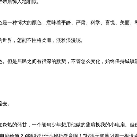
兰蒂斯惊人地相似。
色是一种博大的颜色，意味着平静、严肃、科学、喜悦、美丽、
的世界，怎能不性格柔顺，淡雅浪漫呢。
色。但是居民之间有很深的默契，不管怎么变化，始终保持城镇
流去。
在炎热的蒲甘，一个缅甸少年想用他做的蒲扇换我的小电扇。但
电扇给他？别跟我扯什么挫折教育啊！”我很无赖地叼着一根没点