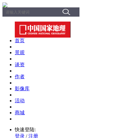
首页
景观
谈资
作者
影像库
活动
商城
快速登陆:
登录
/
注册