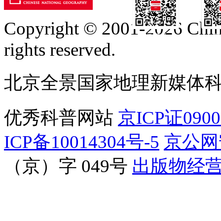
Copyright © 2001-2026 Chine
订阅号
服
rights reserved.
北京全景国家地理新媒体
优秀科普网站
京ICP证090
ICP备10014304号-5
京公网安
（京）字 049号
出版物经