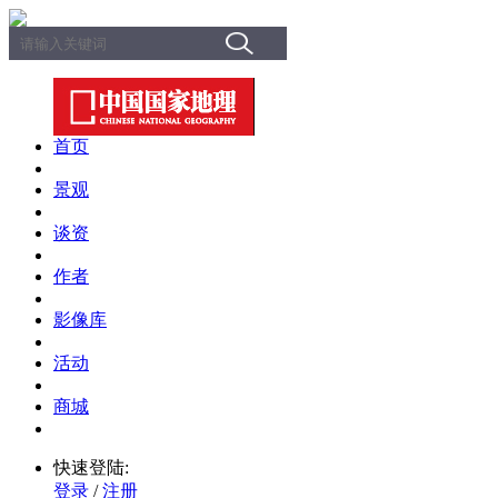
首页
景观
谈资
作者
影像库
活动
商城
快速登陆:
登录
/
注册