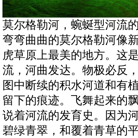
莫尔格勒河，蜿蜒型河流
弯弯曲曲的莫尔格勒河像
虎草原上最美的地方。这
流，河曲发达。物极必反，
图中断续的积水河道和有植
留下的痕迹。飞舞起来的飘
说着河流的发育史。因为
碧绿青翠，和覆着青草的