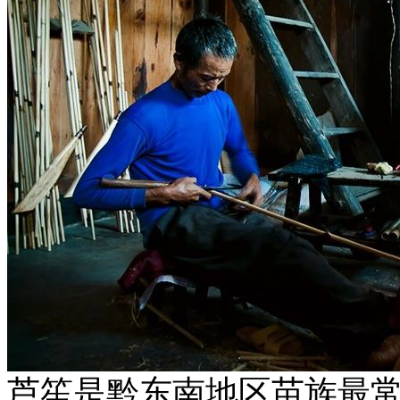
芦笙是黔东南地区苗族最