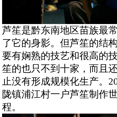
芦笙是黔东南地区苗族最
了它的身影。但芦笙的结
要有娴熟的技艺和很高的
笙的也只不到十家，而且
止没有形成规模化生产。20
陇镇浦江村一户芦笙制作
程。