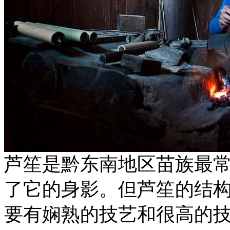
芦笙是黔东南地区苗族最
了它的身影。但芦笙的结
要有娴熟的技艺和很高的