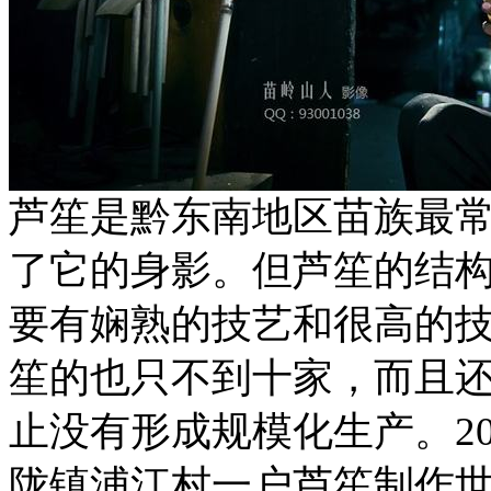
芦笙是黔东南地区苗族最
了它的身影。但芦笙的结
要有娴熟的技艺和很高的
笙的也只不到十家，而且
止没有形成规模化生产。20
陇镇浦江村一户芦笙制作