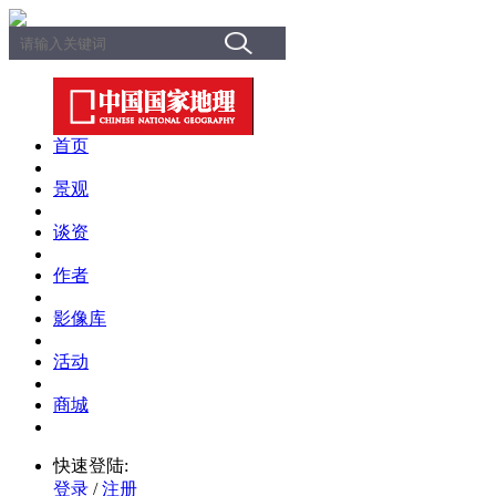
首页
景观
谈资
作者
影像库
活动
商城
快速登陆:
登录
/
注册