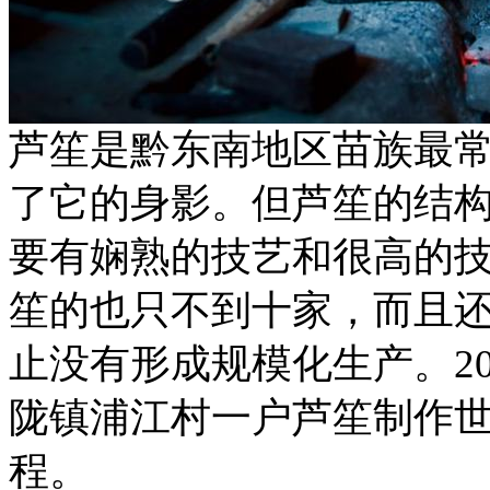
芦笙是黔东南地区苗族最
了它的身影。但芦笙的结
要有娴熟的技艺和很高的
笙的也只不到十家，而且
止没有形成规模化生产。20
陇镇浦江村一户芦笙制作
程。