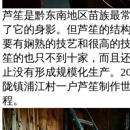
芦笙是黔东南地区苗族最
了它的身影。但芦笙的结
要有娴熟的技艺和很高的
笙的也只不到十家，而且
止没有形成规模化生产。20
陇镇浦江村一户芦笙制作
程。