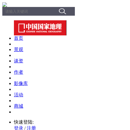
首页
景观
谈资
作者
影像库
活动
商城
快速登陆:
登录
/
注册