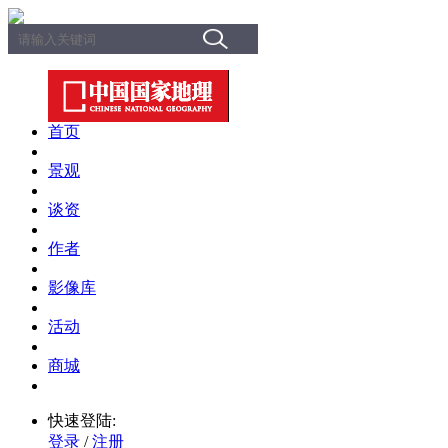
首页
景观
谈资
作者
影像库
活动
商城
快速登陆:
登录
/
注册