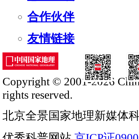
合作伙伴
友情链接
Copyright © 2001-2026 Chine
订阅号
服
rights reserved.
北京全景国家地理新媒体
优秀科普网站
京ICP证090