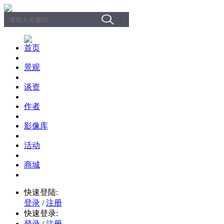
首页
景观
谈资
作者
影像库
活动
商城
快速登陆:
登录
/
注册
快速登录:
登录
/
注册