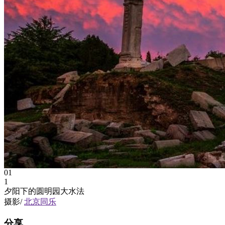
01
1
夕阳下的圆明园大水法
摄影/
北京同乐
分享