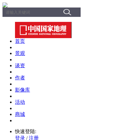
首页
景观
谈资
作者
影像库
活动
商城
快速登陆:
登录
/
注册