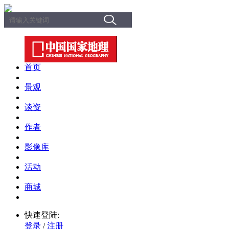
首页
景观
谈资
作者
影像库
活动
商城
快速登陆:
登录
/
注册