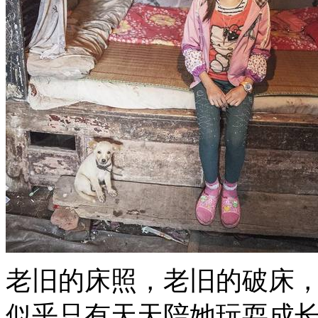
老旧的床照，老旧的破床
似乎只有天天陪她玩耍成