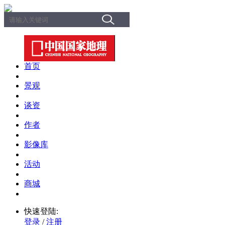
首页
景观
谈资
作者
影像库
活动
商城
快速登陆:
登录
/
注册