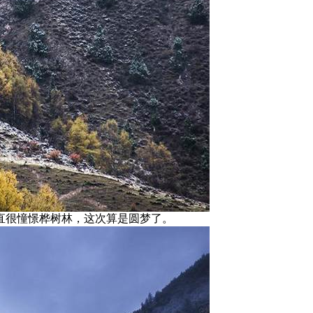
直很憧憬桦树林，这次算是圆梦了。