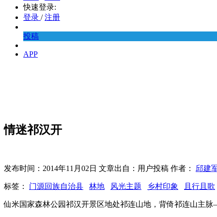
快速登录:
登录
/
注册
投稿
APP
情迷祁汉开
发布时间：2014年11月02日 文章出自：用户投稿 作者：
邱建
标签：
门源回族自治县
林地
风光主题
乡村印象
且行且歌
仙米国家森林公园祁汉开景区地处祁连山地，背倚祁连山主脉