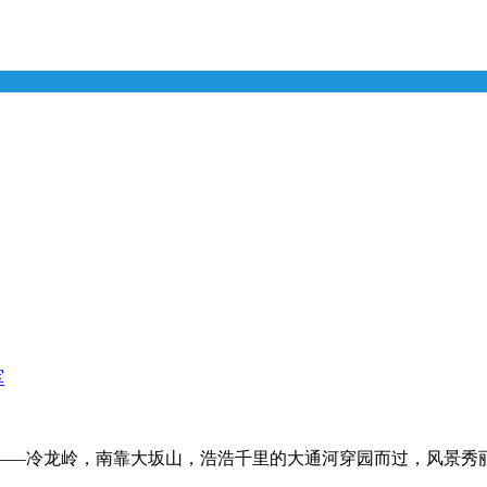
军
——冷龙岭，南靠大坂山，浩浩千里的大通河穿园而过，风景秀