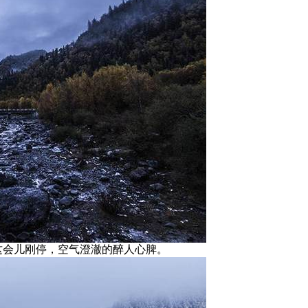
，这会儿刚停，空气澄澈的醉人心脾。