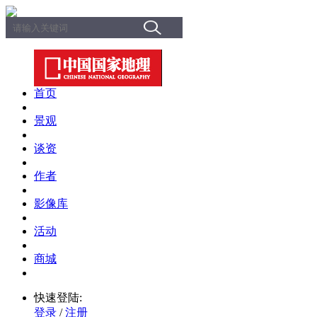
首页
景观
谈资
作者
影像库
活动
商城
快速登陆:
登录
/
注册