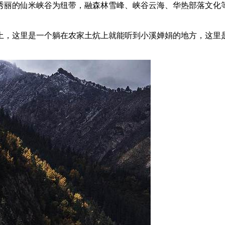
秀丽的仙米峡谷为纽带，融森林雪峰、峡谷云海、华热部落文化等
土，这里是一个躺在农家土炕上就能听到小溪婵娟的地方，这里