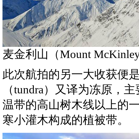
麦金利山（Mount McKinle
此次航拍的另一大收获便
（
tundra
）又译为冻原，主
温带的高山树木线以上的
寒小灌木构成的植被带。