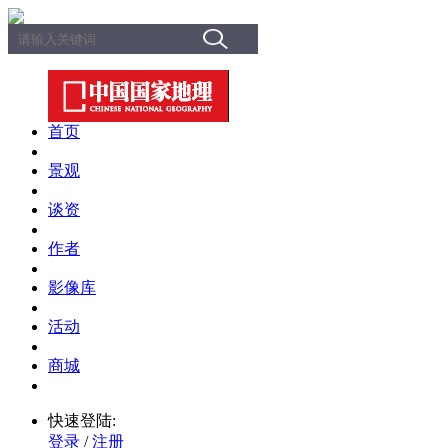
首页
景观
谈资
作者
影像库
活动
商城
快速登陆:
登录
/
注册