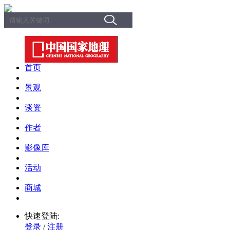
首页
景观
谈资
作者
影像库
活动
商城
快速登陆:
登录
/
注册