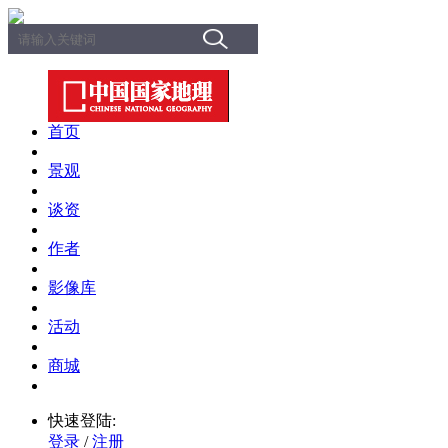
首页
景观
谈资
作者
影像库
活动
商城
快速登陆:
登录
/
注册