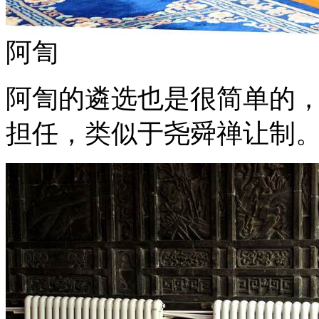
阿訇
阿訇的遴选也是很简单的
担任，类似于尧舜禅让制