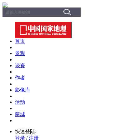
首页
景观
谈资
作者
影像库
活动
商城
快速登陆:
登录
/
注册