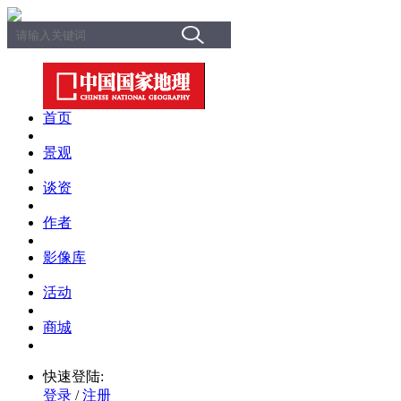
首页
景观
谈资
作者
影像库
活动
商城
快速登陆:
登录
/
注册