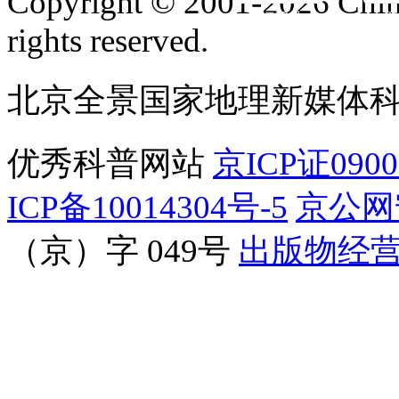
Copyright © 2001-2026 Chine
订阅号
服
rights reserved.
北京全景国家地理新媒体
优秀科普网站
京ICP证090
ICP备10014304号-5
京公网安
（京）字 049号
出版物经