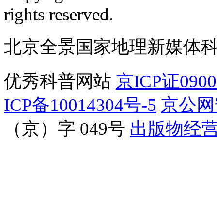
订阅号
服
rights reserved.
北京全景国家地理新媒体
优秀科普网站
京ICP证090
ICP备10014304号-5
京公网安
（京）字 049号
出版物经