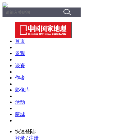
首页
景观
谈资
作者
影像库
活动
商城
快速登陆:
登录
/
注册