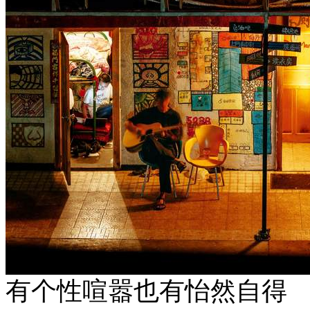
有个性喧嚣也有怡然自得