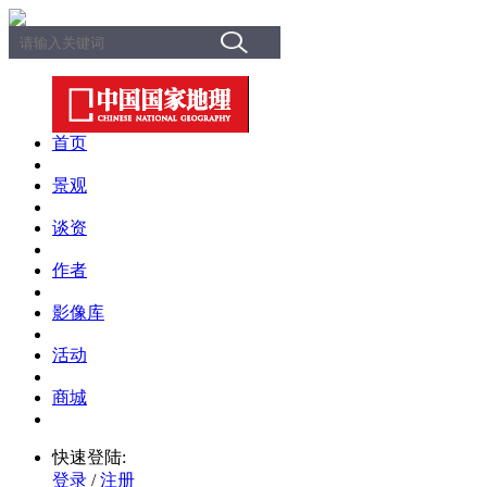
首页
景观
谈资
作者
影像库
活动
商城
快速登陆:
登录
/
注册