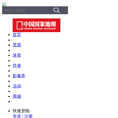
首页
景观
谈资
作者
影像库
活动
商城
快速登陆:
登录
/
注册