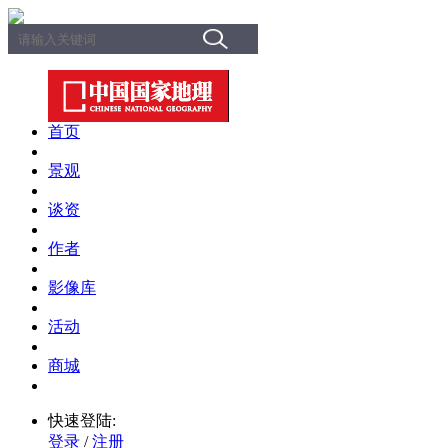
首页
景观
谈资
作者
影像库
活动
商城
快速登陆:
登录
/
注册