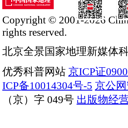
Copyright © 2001-2026 Chine
订阅号
服
rights reserved.
北京全景国家地理新媒体
优秀科普网站
京ICP证090
ICP备10014304号-5
京公网安
（京）字 049号
出版物经