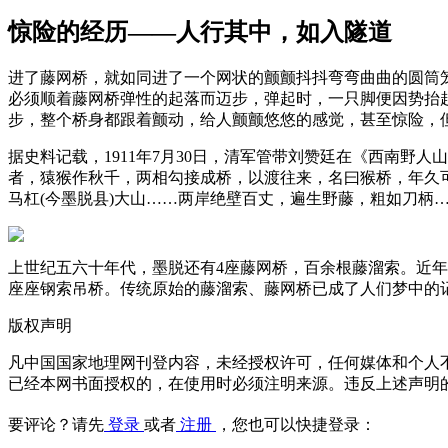
惊险的经历——人行其中，如入隧道
进了藤网桥，就如同进了一个网状的颤颤抖抖弯弯曲曲的圆筒
必须顺着藤网桥弹性的起落而迈步，弹起时，一只脚便因势抬
步，整个桥身都跟着颤动，给人颤颤悠悠的感觉，甚至惊险，
据史料记载，1911年7月30日，清军管带刘赞廷在《西南
者，猿猴作秋千，两相勾接成桥，以渡往来，名曰猴桥，年久
马杠(今墨脱县)大山……两岸绝壁百丈，遍生野藤，粗如刀柄
上世纪五六十年代，墨脱还有4座藤网桥，百余根藤溜索。近年
座座钢索吊桥。传统原始的藤溜索、藤网桥已成了人们梦中的
版权声明
凡中国国家地理网刊登内容，未经授权许可，任何媒体和个人
已经本网书面授权的，在使用时必须注明来源。违反上述声明
要评论？请先
登录
或者
注册
，您也可以快捷登录：