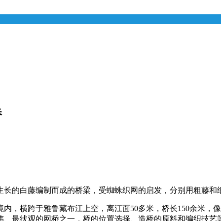
桥
生长的白藤编制而成的桥梁，受蜘蛛织网的启发，分别用粗藤和
内，横跨于雅鲁藏布江上空，离江面50多米，桥长150余米，
伟、最状观的网桥之一，桥的位置选择、造桥的原料和编织技艺