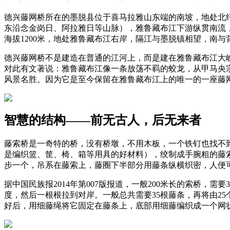
德兴藤网桥所在的墨脱县位于喜马拉雅山东端的南坡，地处北纬27度
东沿念金岗日、阿拉雅日等山脉），雅鲁藏布江下游纵贯南流，地
海拔1200米，地处雅鲁藏布江右岸，隔江与墨脱镇相望，南
德兴藤网桥不是建造在普通的江河上，而是建在雅鲁藏布江大
对此有文著说：雅鲁藏布江像一条放荡不羁的蛟龙，从甲马央
风景名胜。因为它是至今保留在雅鲁藏布江上的唯一的一座藤
智慧的结构——前无古人，后无来者
藤索桥是一奇特的桥，没有桥墩，不用木板，一个铁钉也找不
是编织篮、筐、椅、箱等用具的好材料），绞制成手腕粗的藤
步一个，吊系在藤索上，藤圈下半部分用藤条纵横织密，人便
据中国民族报2014年第007版报道，一般200米长的索桥，
度，然后一根根拉到对岸。一般总共需要35根藤条，再将由2
好后，用细藤绳将它固定在藤条上，底部用细藤编织成一个网