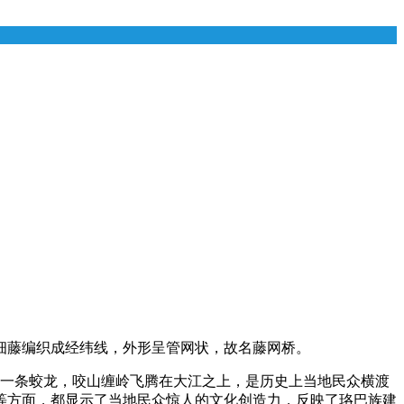
细藤编织成经纬线，外形呈管网状，故名藤网桥。
像一条蛟龙，咬山缠岭飞腾在大江之上，是历史上当地民众横渡
等方面，都显示了当地民众惊人的文化创造力，反映了珞巴族建