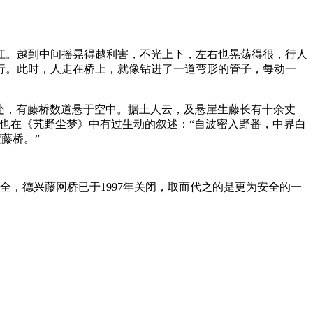
江。越到中间摇晃得越利害，不光上下，左右也晃荡得很，行人
行。此时，人走在桥上，就像钻进了一道弯形的管子，每动一
之处，有藤桥数道悬于空中。据土人云，及悬崖生藤长有十余丈
也在《艽野尘梦》中有过生动的叙述：“自波密入野番，中界白
藤桥。”
，德兴藤网桥已于1997年关闭，取而代之的是更为安全的一