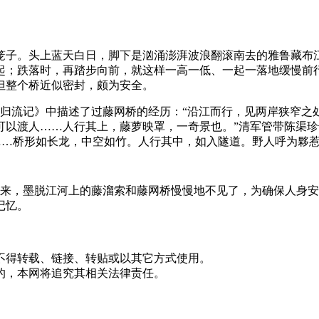
笼子。头上蓝天白日，脚下是汹涌澎湃波浪翻滚南去的雅鲁藏布
起；跌落时，再踏步向前，就这样一高一低、一起一落地缓慢前
但整个桥近似密封，颇为安全。
野人山归流记》中描述了过藤网桥的经历：“沿江而行，见两岸狭窄
可以渡人……人行其上，藤萝映罩，一奇景也。”清军管带陈渠珍
……桥形如长龙，中空如竹。人行其中，如入隧道。野人呼为夥惹
来，墨脱江河上的藤溜索和藤网桥慢慢地不见了，为确保人身安全
记忆。
不得转载、链接、转贴或以其它方式使用。
的，本网将追究其相关法律责任。