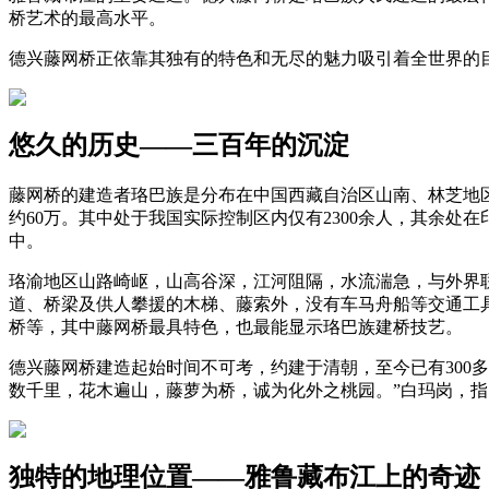
桥艺术的最高水平。
德兴藤网桥正依靠其独有的特色和无尽的魅力吸引着全世界的
悠久的历史——三百年的沉淀
藤网桥的建造者珞巴族是分布在中国西藏自治区山南、林芝地区
约60万。其中处于我国实际控制区内仅有2300余人，其余
中。
珞渝地区山路崎岖，山高谷深，江河阻隔，水流湍急，与外界
道、桥梁及供人攀援的木梯、藤索外，没有车马舟船等交通工
桥等，其中藤网桥最具特色，也最能显示珞巴族建桥技艺。
德兴藤网桥建造起始时间不可考，约建于清朝，至今已有300
数千里，花木遍山，藤萝为桥，诚为化外之桃园。”白玛岗，指
独特的地理位置——雅鲁藏布江上的奇迹