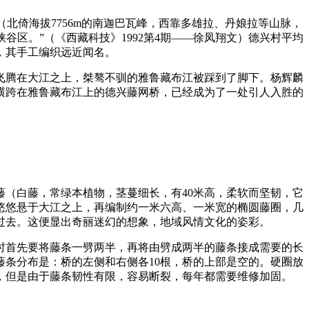
环列（北倚海拔7756m的南迦巴瓦峰，西靠多雄拉、丹娘拉等山脉，
谷区。”（《西藏科技》1992第4期——徐凤翔文）德兴村平均
，其手工编织远近闻名。
飞腾在大江之上，桀骜不驯的雅鲁藏布江被踩到了脚下。杨辉麟
横跨在雅鲁藏布江上的德兴藤网桥，已经成为了一处引人入胜的
（白藤，常绿本植物，茎蔓细长，有40米高，柔软而坚韧，它
悠悠悬于大江之上，再编制约一米六高、一米宽的椭圆藤圈，几
过去。这便显出奇丽迷幻的想象，地域风情文化的姿彩。
。制作时首先要将藤条一劈两半，再将由劈成两半的藤条接成需要的长
藤条分布是：桥的左侧和右侧各10根，桥的上部是空的。硬圈放
，但是由于藤条韧性有限，容易断裂，每年都需要维修加固。