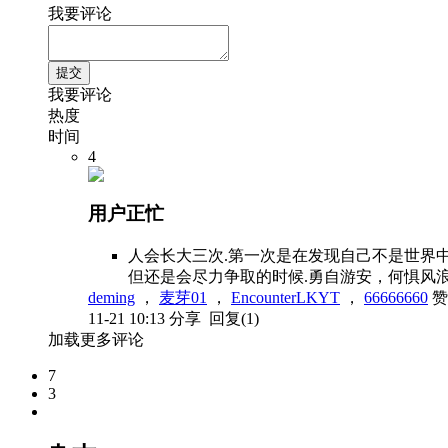
我要评论
我要评论
热度
时间
4
用户正忙
人会长大三次.第一次是在发现自己不是世界
但还是会尽力争取的时候.勇自游安，何惧风
deming
，
麦芽01
，
EncounterLKYT
，
66666660
赞
11-21 10:13
分享
回复(1)
加载更多评论
7
3