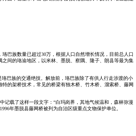
，珞巴族数量已超过30万，根据人口自然增长情况，目前总人口
门隅之间的珞渝地区，以米林、墨脱、察隅、隆子、朗县等最为集
是珞巴族的交通绝技。解放前，珞巴族除了有供人行走涉渡的小
独特的架桥技术，常见的桥梁有独木桥、竹木桥、溜索桥、藤网
》中记载了这样一段文字：“白玛岗界，其地气候温和，森林弥漫
996年墨脱县藤网桥被列为自治区级重点文物保护单位。