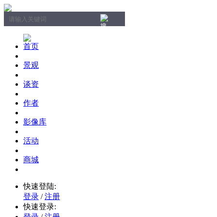
首页
景观
谈资
作者
影像库
活动
商城
快速登陆:
登录
/
注册
快速登录:
登录
/
注册