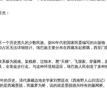
目光：
一个历史悠久的少数民族。据80年代初国家民委编写的出版物
处在印占区无法详细统计。珞巴族主要分布在西藏东起察隅，西至
联系极为困难。架栈桥、过独木、爬“天梯”、飞溜索、穿藤网，
具，全靠徒步行走。与这种环境相适应，珞巴族人民创造了多种
多年的历史。清代康藏边地史学家刘赞廷在《西南野人山归流记
的是西藏墨脱，而藤萝为桥，说的就是墨脱德兴特有的藤网桥。1