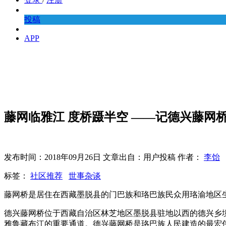
投稿
APP
藤网临雅江 度桥蹑半空 ——记德兴藤网
发布时间：2018年09月26日 文章出自：用户投稿 作者：
李饴
标签：
社区推荐
世事杂谈
藤网桥是居住在西藏墨脱县的门巴族和珞巴族民众用珞渝地区
德兴藤网桥位于西藏自治区林芝地区墨脱县驻地以西的德兴乡境
雅鲁藏布江的重要通道。德兴藤网桥是珞巴族人民建造的最宏