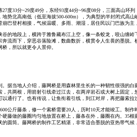
33分~29度49分，东经93度44分~96度08分，三面高山
势北高南低（低至海拔500-600m），为典型的半封闭式高山峡
与背崩巴登村相接，气候温暖、多雨、潮湿，居住民以门巴族为主
峡谷的地段上，横跨于雅鲁藏布江上空，像一条蛟龙，咬山缠岭
宗奔流而下，穿恶谷落险滩，数曲数折，横贯令人生畏的墨脱。
网桥，所以就更令人景仰。
到。据当地人介绍，藤网桥是用森林里生长的一种韧性很强的白藤
索，共两根，用箭射引线牵过江去，在两岸岩石或大树上固定，
可以通行了。也有传说，让鱼衔着引线，到江对岸，再把藤索拉
需要3600公斤藤条，修一个索桥需要20人，历时10天才能竣工
5个硬藤做的藤圈均匀地放置在桥上，藤条在外，藤圈在内。35根
状的圆筒。藤网桥的制作工艺精湛，非常适合墨脱的亚热带气候