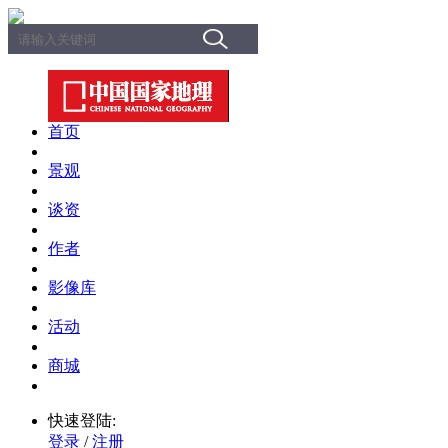
首页
景观
谈资
作者
影像库
活动
商城
快速登陆:
登录
/
注册