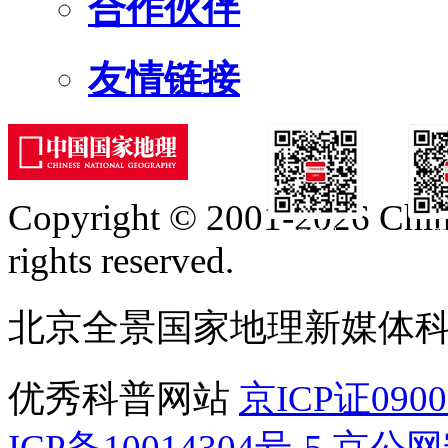
合作伙伴
友情链接
Copyright © 2001-2026 Chine
订阅号
服
rights reserved.
北京全景国家地理新媒体
优秀科普网站
京ICP证090
ICP备10014304号-5
京公网安