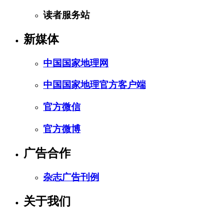
读者服务站
新媒体
中国国家地理网
中国国家地理官方客户端
官方微信
官方微博
广告合作
杂志广告刊例
关于我们