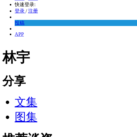
快速登录:
登录
/
注册
投稿
APP
林宇
分享
文集
图集