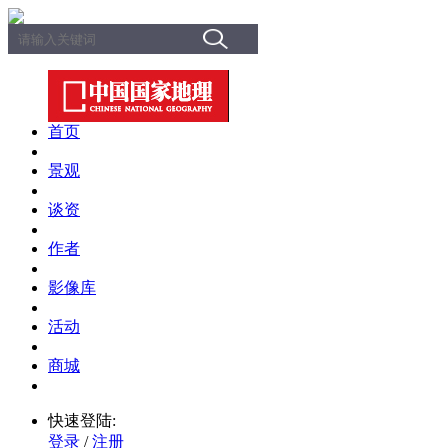
首页
景观
谈资
作者
影像库
活动
商城
快速登陆:
登录
/
注册