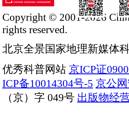
Copyright © 2001-2026 Chine
订阅号
服
rights reserved.
北京全景国家地理新媒体
优秀科普网站
京ICP证090
ICP备10014304号-5
京公网安
（京）字 049号
出版物经